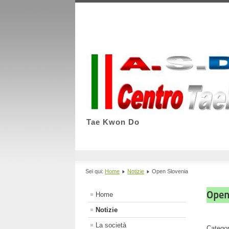
Tae Kwon Do
Sei qui:
Home
Notizie
Open Slovenia
Open
Home
Notizie
La società
Catego