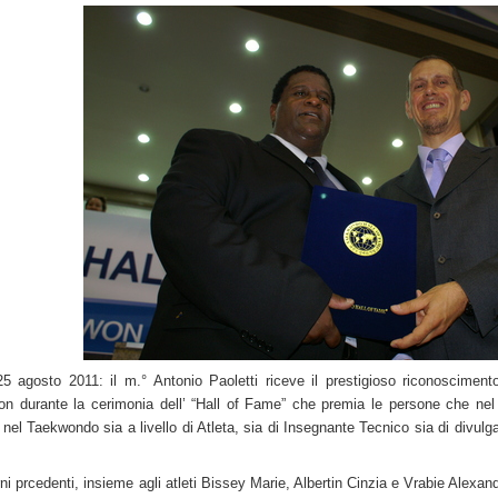
5 agosto 2011: il m.° Antonio Paoletti riceve il prestigioso riconoscimen
n durante la cerimonia dell’ “Hall of Fame” che premia le persone che nel
e nel Taekwondo sia a livello di Atleta, sia di Insegnante Tecnico sia di divulg
rni prcedenti, insieme agli atleti Bissey Marie, Albertin Cinzia e Vrabie Alexan