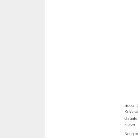
Seoul 2
Kukkiwo
distint
rilievo.
Nei gio