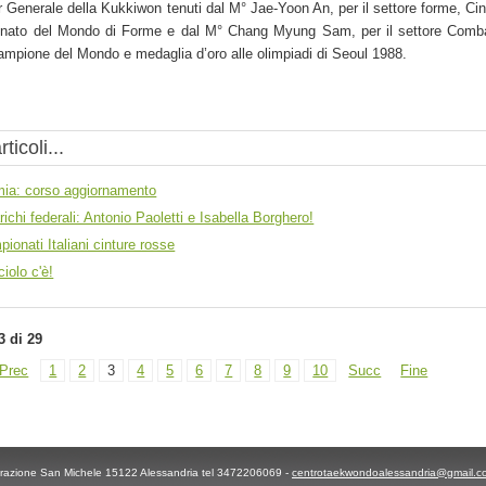
r Generale della Kukkiwon tenuti dal M° Jae-Yoon An, per il settore forme, Cin
nato del Mondo di Forme e dal M° Chang Myung Sam, per il settore Combat
ampione del Mondo e medaglia d’oro alle olimpiadi di Seoul 1988.
rticoli...
mia: corso aggiornamento
richi federali: Antonio Paoletti e Isabella Borghero!
ionati Italiani cinture rosse
iolo c'è!
3 di 29
Prec
1
2
3
4
5
6
7
8
9
10
Succ
Fine
frazione San Michele 15122 Alessandria tel
3472206069 -
centrotaekwondoalessandria@gmail.c