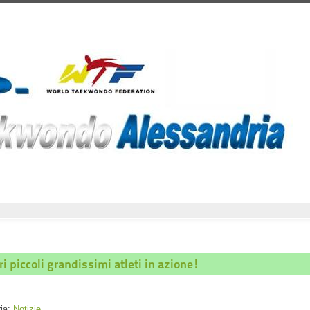
ri piccoli grandissimi atleti in azione!
ria:
Notizie