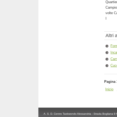
Quartie
Campio
volte C
I
Altri a
For
Inca
Camp
Cucc
Pagina 
Inizio
A. S. D. Centro Taekwondo Alessandria - Strada Bogliana 9 