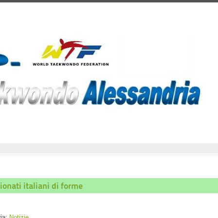
onati italiani di forme
ria:
Notizie