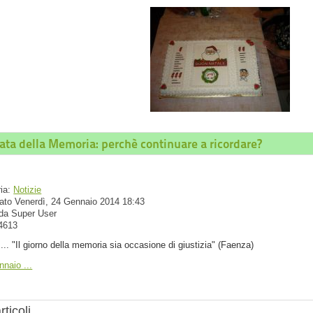
ata della Memoria: perchè continuare a ricordare?
ria:
Notizie
ato Venerdì, 24 Gennaio 2014 18:43
 da Super User
 4613
... "Il giorno della memoria sia occasione di giustizia" (Faenza)
nnaio ...
rticoli...