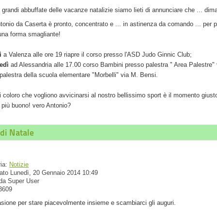
 grandi abbuffate delle vacanze natalizie siamo lieti di annunciare che ... dim
tonio da Caserta è pronto, concentrato e ... in astinenza da comando ... per p
una forma smagliante!
ì
a Valenza alle ore 19 riapre il corso presso l'ASD Judo Ginnic Club;
edì
ad Alessandria alle 17.00 corso Bambini presso palestra " Area Palestre" v
palestra della scuola elementare "Morbelli" via M. Bensi.
ti coloro che vogliono avvicinarsi al nostro bellissimo sport è il momento giusto
più buono! vero Antonio?
di Natale
ria:
Notizie
ato Lunedì, 20 Gennaio 2014 10:49
 da Super User
 3609
sione per stare piacevolmente insieme e scambiarci gli auguri.