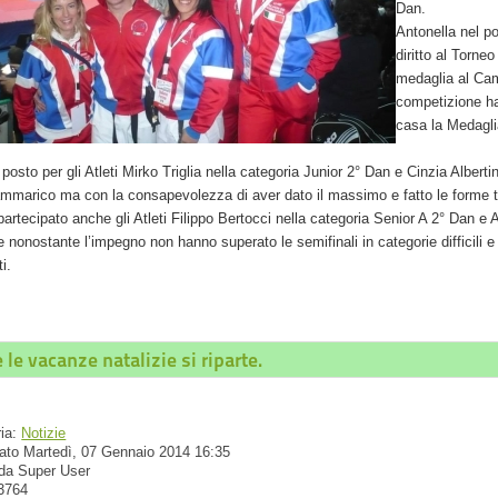
Dan.
Antonella nel p
diritto al Torne
medaglia al Cam
competizione ha
casa la Medagli
i posto per gli Atleti Mirko Triglia nella categoria Junior 2° Dan e Cinzia Alber
ammarico ma con la consapevolezza di aver dato il massimo e fatto le forme
artecipato anche gli Atleti Filippo Bertocci nella categoria Senior A 2° Dan e
 nonostante l’impegno non hanno superato le semifinali in categorie difficili
i.
e le vacanze natalizie si riparte.
ria:
Notizie
ato Martedì, 07 Gennaio 2014 16:35
 da Super User
 3764