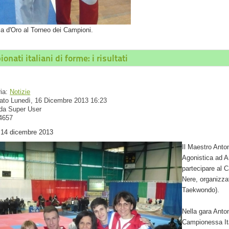
a d'Oro al Torneo dei Campioni.
onati italiani di forme: i risultati
ria:
Notizie
ato Lunedì, 16 Dicembre 2013 16:23
 da Super User
 4657
 14 dicembre 2013
Il Maestro Anto
Agonistica ad A
partecipare al 
Nere, organizzat
Taekwondo).
Nella gara Anton
Campionessa Ita