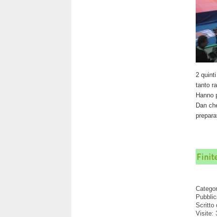
2 quint
tanto r
Hanno p
Dan che
preparat
Finit
Catego
Pubblic
Scritto
Visite: